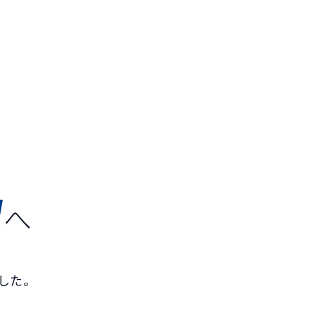
へ
した。